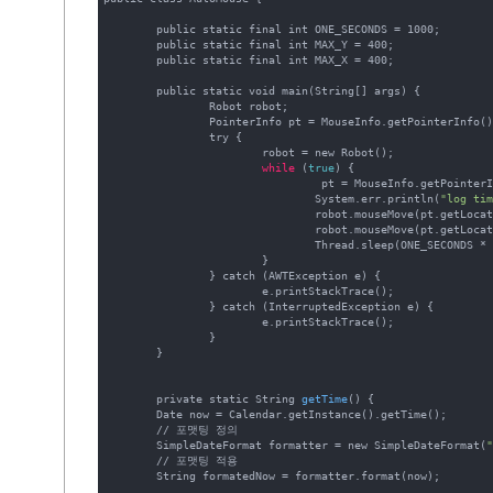
	public static final int ONE_SECONDS = 1000;

	public static final int MAX_Y = 400;

	public static final int MAX_X = 400;

	public static void main(String[] args) {

		Robot robot;

		PointerInfo pt = MouseInfo.getPointerInfo();		

		try {

			robot = new Robot();

while
 (
true
) {				

				 pt = MouseInfo.getPointerInfo();                 

				System.err.println(
"log tim
				robot.mouseMove(pt.getLocation().x, pt.getLocation().y +1);

				robot.mouseMove(pt.getLocation().x, pt.getLocation().y );

				Thread.sleep(ONE_SECONDS * 60);				

			}

		} catch (AWTException e) {

			e.printStackTrace();

		} catch (InterruptedException e) {

			e.printStackTrace();

		}

	}

	private static String 
getTime
() {

        Date now = Calendar.getInstance().getTime();

        // 포맷팅 정의

        SimpleDateFormat formatter = new SimpleDateFormat(
        // 포맷팅 적용

        String formatedNow = formatter.format(now);		
