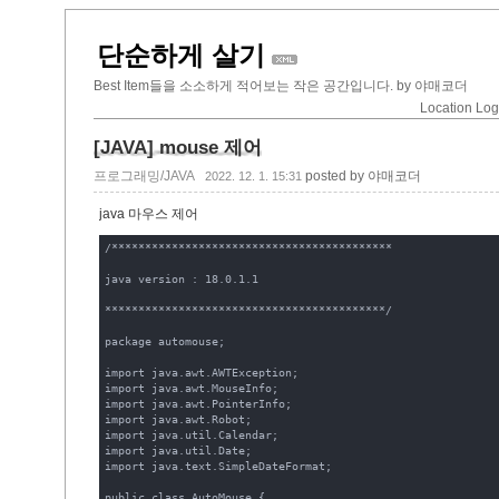
단순하게 살기
Best Item들을 소소하게 적어보는 작은 공간입니다. by 야매코더
Location Lo
[JAVA] mouse 제어
프로그래밍/JAVA
posted by 야매코더
2022. 12. 1. 15:31
java 마우스 제어
/******************************************

java version : 18.0.1.1

******************************************/

package automouse;

import java.awt.AWTException;

import java.awt.MouseInfo;

import java.awt.PointerInfo;

import java.awt.Robot;

import java.util.Calendar;

import java.util.Date;

import java.text.SimpleDateFormat;

public class AutoMouse {
