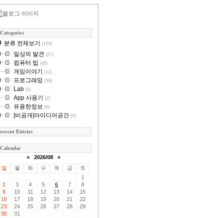
Categories
분류 전체보기
(155)
일상의 발견
(27)
컴퓨터 팁
(45)
게임이야기
(12)
프로그래밍
(59)
Lab
(5)
App 사용기
(2)
유용한정보
(0)
[비공개]아이디어공간
(0)
recent Entries
Calendar
«
2026/08
»
일
월
화
수
목
금
토
1
2
3
4
5
6
7
8
9
10
11
12
13
14
15
16
17
18
19
20
21
22
23
24
25
26
27
28
29
30
31