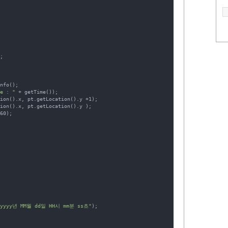
e : "
 + getTime());

"yyyy년 MM월 dd일 HH시 mm분 ss초"
); 
