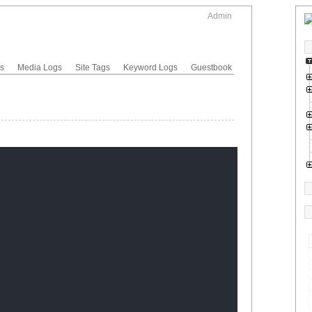
Admin
gs
Media Logs
Site Tags
Keyword Logs
Guestbook